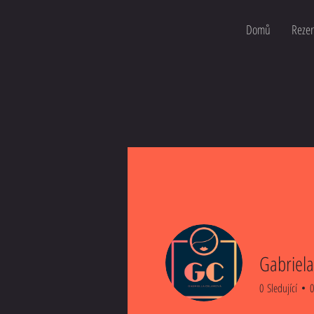
Domů
Rezer
Gabriela
0
Sledující
0