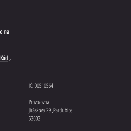
ze na
ý
Kód
,
IČ: 08518564
Provozovna
Jiráskova 29 ,Pardubice
53002