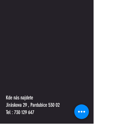
Kde nás najdete
Jiráskova 29 , Pardubice 530 02
Tel :
730 129 647
Otevírací doba : 24/7 Vstup pouze na základě